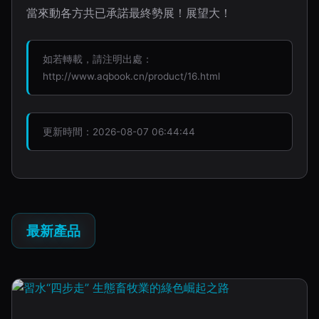
當來動各方共已承諾最終勢展！展望大！
如若轉載，請注明出處：
http://www.aqbook.cn/product/16.html
更新時間：2026-08-07 06:44:44
最新產品