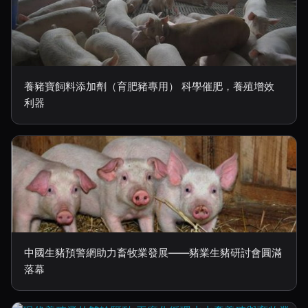
養豬寶飼料添加劑（育肥豬專用） 科學催肥，養殖增效
利器
中國生豬預警網助力畜牧業發展——豬業生豬研討會圓滿
落幕